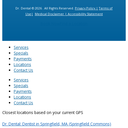
Dr. Dental © 2026 . All Rights Reserved.
Privacy Policy |
Terms of
Use|
Medical Disclaimer |
Accessibility Statement
Book Now
Find a Location
Services
Specials
Payments
Locations
Contact Us
Services
Specials
Payments
Locations
Contact Us
Closest locations based on your current GPS
Dr. Dental: Dentist in Springfield, MA (Springfield Commons)