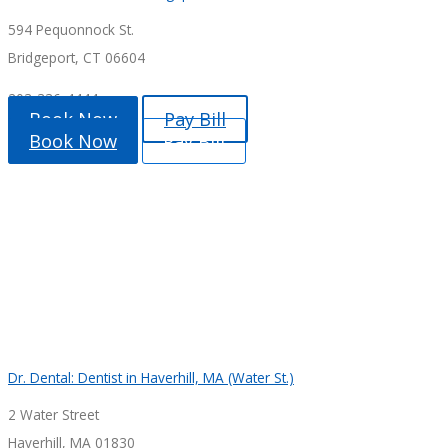
594 Pequonnock St.
Bridgeport, CT 06604
203-336-4444
Book Now
Pay Bill
Book Now
Pay Bill
Dr. Dental: Dentist in Haverhill, MA (Water St.)
2 Water Street
Haverhill, MA 01830