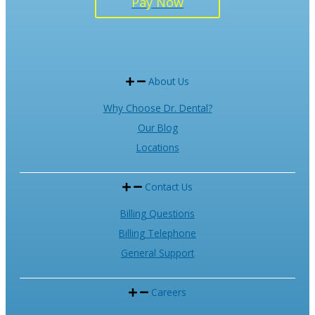
Pay Now
About Us
Why Choose Dr. Dental?
Our Blog
Locations
Contact Us
Billing Questions
Billing Telephone
General Support
Careers