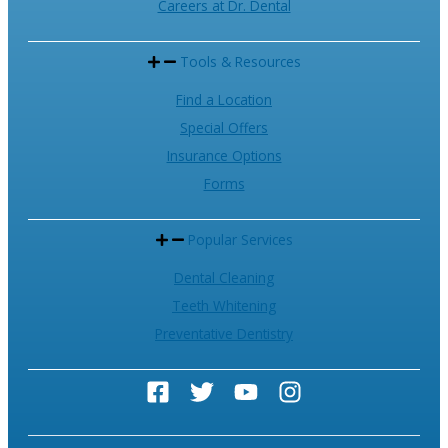
Careers at Dr. Dental
Tools & Resources
Find a Location
Special Offers
Insurance Options
Forms
Popular Services
Dental Cleaning
Teeth Whitening
Preventative Dentistry