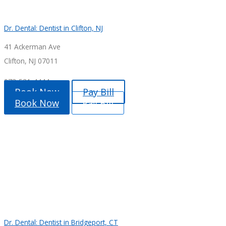
Dr. Dental: Dentist in Clifton, NJ
41 Ackerman Ave
Clifton, NJ 07011
973-531-4444
Book Now
Pay Bill
Book Now
Pay Bill
Dr. Dental: Dentist in Bridgeport, CT