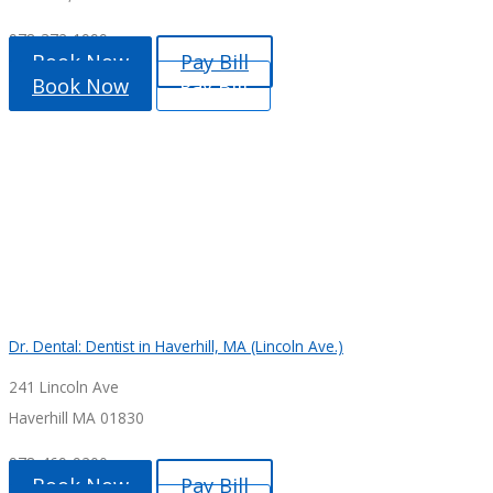
978-372-1999
Book Now
Pay Bill
Book Now
Pay Bill
Dr. Dental: Dentist in Haverhill, MA (Lincoln Ave.)
241 Lincoln Ave
Haverhill MA 01830
978-469-9200
Book Now
Pay Bill