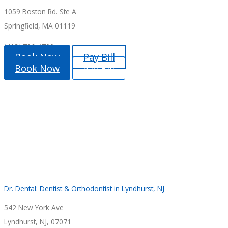
1059 Boston Rd. Ste A
Springfield, MA 01119
(413) 796-4700
Book Now
Pay Bill
Book Now
Pay Bill
Dr. Dental: Dentist & Orthodontist in Lyndhurst, NJ
542 New York Ave
Lyndhurst, NJ, 07071