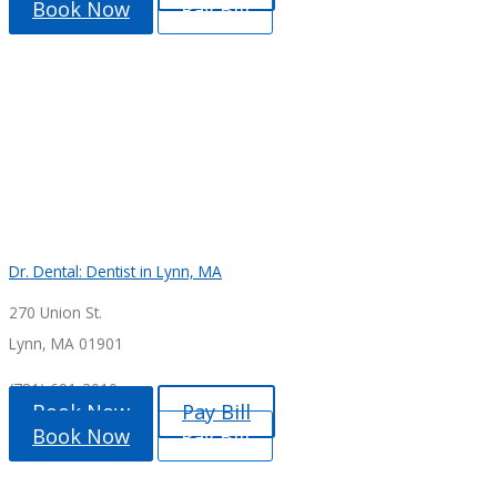
Book Now
Pay Bill
Dr. Dental: Dentist in Lynn, MA
270 Union St.
Lynn, MA 01901
(781) 691-3010
Book Now
Pay Bill
Book Now
Pay Bill