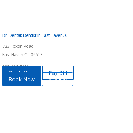
Dr. Dental: Dentist in East Haven, CT
723 Foxon Road
East Haven CT 06513
203-466-7400
Book Now
Pay Bill
Book Now
Pay Bill