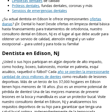
Limpiezas dentales
de calidad
Prótesis dentales
, fundas dentales, coronas y más
Servicios de emergencias dentales
¿Su actual dentista en Edison le ofrece impresionantes
ofertas
diarias
? ¡Dr. Dental lo hace! Desde ofertas en limpieza dental básica
hasta financiamiento para tratamientos de ortodoncia, nuestro
consultorio dental en Edison, NJ es el lugar al que debe acudir para
obtener un servicio de calidad, atención integral y un valor
excepcional – ¡para usted y para toda su familia!
Dentista en Edison, NJ
¿Usted o sus hijos participan en algún deporte de alto impacto,
como hockey, boxeo, baloncesto, montar en patineta, esquí
acuático, raquetbol o fútbol? Cada
año se pierden la impresionante
cantidad de cinco millones de dientes
como resultado de lesiones
deportivas. Más de un tercio de los 37,000 hogares en Edison
tienen hijos menores de 18 años. ¡Eso es un enorme potencial de
pérdida de dientes! Una de las mejores maneras de prevenir
lesiones en la boca y mandíbula es usar un protector bucal. Visite
nuestro consultorio dental en Edison, NJ y analizaremos los
requisitos deportivos de su hijo para garantizar que tenga una
salud bucal optima, ¡independientemente de la temporada