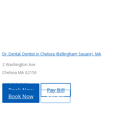
Dr. Dental: Dentist in Chelsea (Bellingham Square), MA
2 Washington Ave
Chelsea MA 02150
617-887-2100
Book Now
Pay Bill
Book Now
Pay Bill