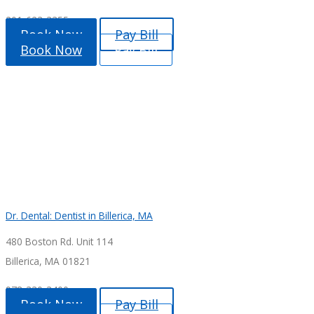
201-623-3355
Book Now
Pay Bill
Book Now
Pay Bill
Dr. Dental: Dentist in Billerica, MA
480 Boston Rd. Unit 114
Billerica, MA 01821
978-330-3400
Book Now
Pay Bill