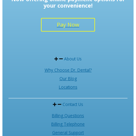
your convenience!
Pay Now
About Us
Why Choose Dr. Dental?
Our Blog
Locations
Contact Us
Billing Questions
Billing Telephone
General Support