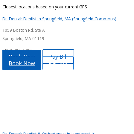
Closest locations based on your current GPS
Dr. Dental: Dentist in Springfield, MA (Springfield Commons)
1059 Boston Rd. Ste A
Springfield, MA 01119
(413) 796-4700
Book Now
Pay Bill
Book Now
Pay Bill
Dr. Dental: Dentist & Orthodontist in Lyndhurst, NJ