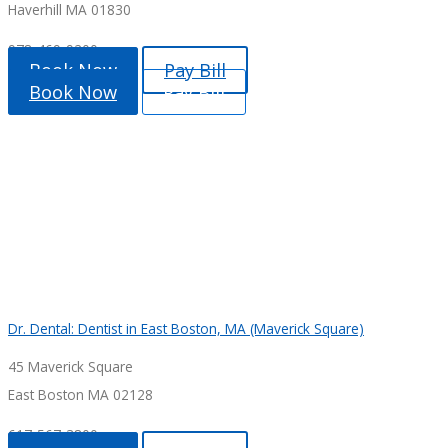
Haverhill MA 01830
978-469-9200
Book Now
Pay Bill
Book Now
Pay Bill
Dr. Dental: Dentist in East Boston, MA (Maverick Square)
45 Maverick Square
East Boston MA 02128
617-567-3800