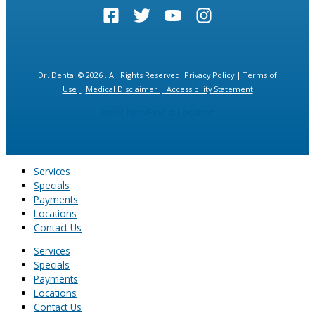
Dr. Dental © 2026 . All Rights Reserved.
Privacy Policy |
Terms of
Use|
Medical Disclaimer |
Accessibility Statement
Book Now
Find a Location
Services
Specials
Payments
Locations
Contact Us
Services
Specials
Payments
Locations
Contact Us