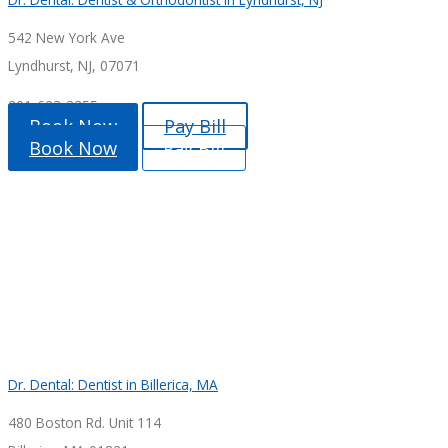
542 New York Ave
Lyndhurst, NJ, 07071
201-623-3355
Book Now
Pay Bill
Book Now
Pay Bill
Dr. Dental: Dentist in Billerica, MA
480 Boston Rd. Unit 114