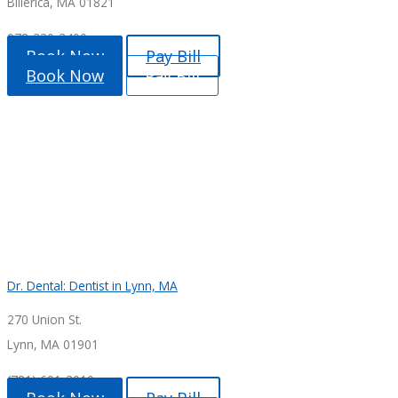
Billerica, MA 01821
978-330-3400
Book Now
Pay Bill
Book Now
Pay Bill
Dr. Dental: Dentist in Lynn, MA
270 Union St.
Lynn, MA 01901
(781) 691-3010