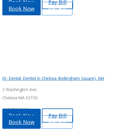
Book Now
Pay Bill
Book Now
Pay Bill
Dr. Dental: Dentist in Chelsea (Bellingham Square), MA
2 Washington Ave
Chelsea MA 02150
617-887-2100
Book Now
Pay Bill
Book Now
Pay Bill