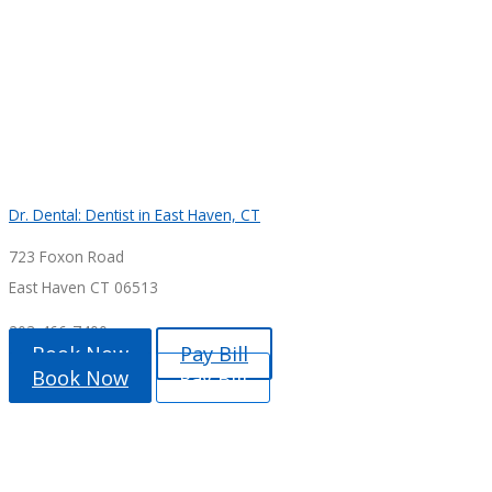
Dr. Dental: Dentist in East Haven, CT
723 Foxon Road
East Haven CT 06513
203-466-7400
Book Now
Pay Bill
Book Now
Pay Bill