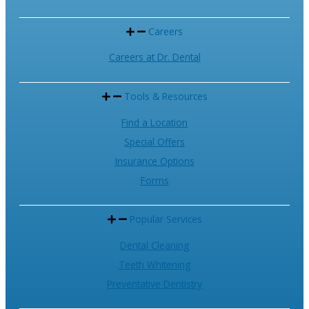
Careers
Careers at Dr. Dental
Tools & Resources
Find a Location
Special Offers
Insurance Options
Forms
Popular Services
Dental Cleaning
Teeth Whitening
Preventative Dentistry