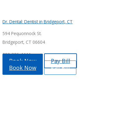
Dr. Dental: Dentist in Bridgeport, CT
594 Pequonnock St.
Bridgeport, CT 06604
203-336-4444
Book Now
Pay Bill
Book Now
Pay Bill