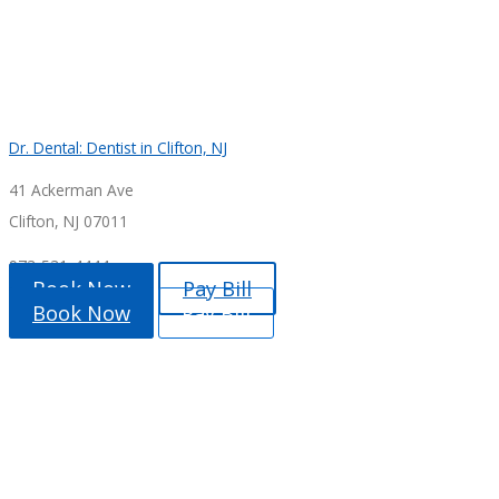
Dr. Dental: Dentist in Clifton, NJ
41 Ackerman Ave
Clifton, NJ 07011
973-531-4444
Book Now
Pay Bill
Book Now
Pay Bill